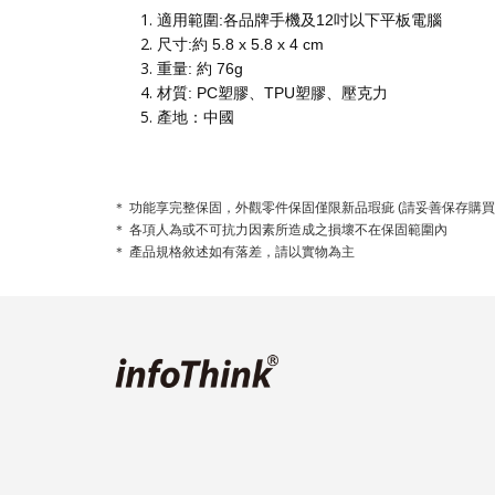
適用範圍:各品牌手機及12吋以下平板電腦
尺寸:約 5.8 x 5.8 x 4 cm
重量: 約 76g
材質: PC塑膠、TPU塑膠、壓克力
產地：中國
＊ 功能享完整保固，外觀零件保固僅限新品瑕疵 (請妥善保存購買
＊ 各項人為或不可抗力因素所造成之損壞不在保固範圍內
＊ 產品規格敘述如有落差，請以實物為主