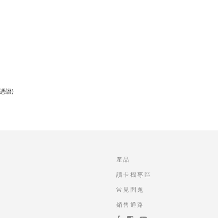
憑證)
產品
讀卡機專區
常見問題
銷售通路