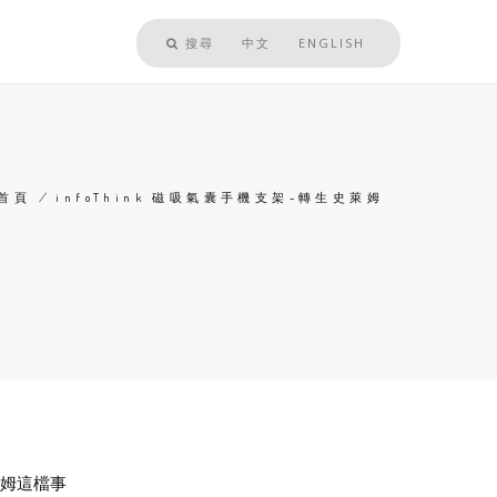
搜尋
中文
ENGLISH
首頁
/
infoThink 磁吸氣囊手機支架-轉生史萊姆
導
航
連
結
姆這檔事