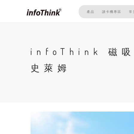
移
至
產品
讀卡機專區
常
主
內
容
infoThink
史萊姆