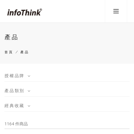
移
至
主
內
容
產品
首頁
/
產品
導
航
授權品牌
連
產品類別
結
經典收藏
1164 件商品