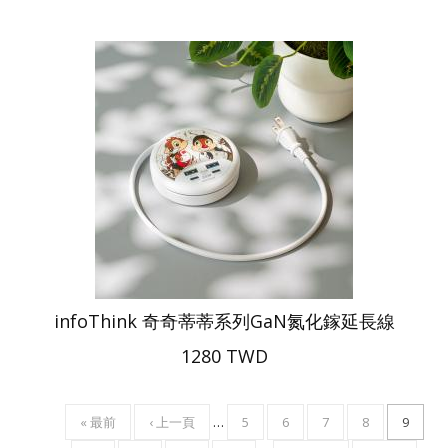
infoThink 奇奇蒂蒂系列GaN氮化鎵延長線
1280 TWD
FIRST
« 最前
PREVIOUS
‹ 上一頁
…
頁
5
頁
6
頁
7
頁
8
目
9
Pagination
PAGE
PAGE
面
面
面
面
前