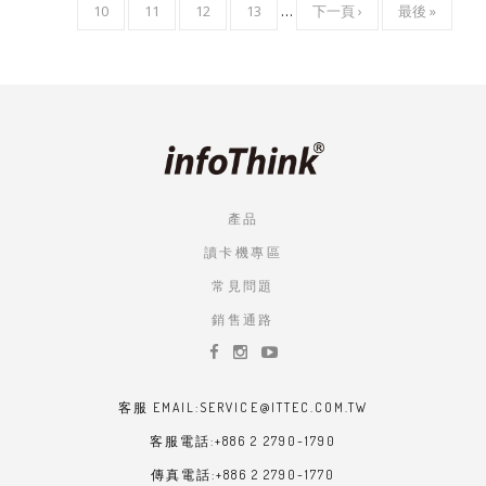
頁
10
頁
11
頁
12
頁
13
…
下
下一頁 ›
LAST
最後 »
頁
面
面
面
面
一
PAGE
面
頁
產品
讀卡機專區
常見問題
銷售通路
客服 EMAIL:SERVICE@ITTEC.COM.TW
客服電話:+886 2 2790-1790
傳真電話:+886 2 2790-1770