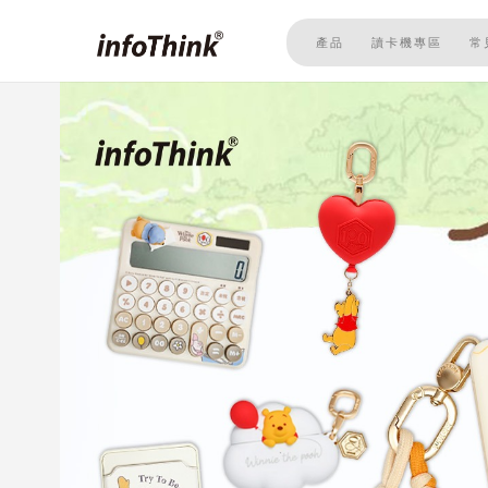
移
至
產品
讀卡機專區
常
主
內
容