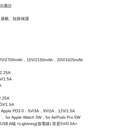
視訊通話
口過載、短路保護
/2700mAh，15V/2150mAh，20V/1625mAh
2.25A
/1.5A
A
.25A
V/1.5A
Apple PD3.0：5V/3A，9V/2A，12V/1.5A
r Apple Watch 3W，for AirPods Pro 5W
B A端 +Lightning(放電線) 皆是5V/0.5A+