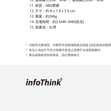
最高輸入功率：45W ｜ 最高輸出功率：30W
材質：ABS塑膠
尺寸：約 8 x 7.8 x 2.5 cm
重量：約246g
充電時間：約2.5HR~3HR(快充)
原產地：台灣
＊ 功能享完整保固，外觀零件保固僅限新品瑕疵 (請妥善保存購買
＊ 各項人為或不可抗力因素所造成之損壞不在保固範圍內
＊ 產品規格敘述如有落差，請以實物為主