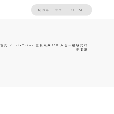
搜尋
中文
ENGLISH
首頁
/
infoThink 三眼系列SSB 八合一磁吸式行
動電源
導
航
連
結