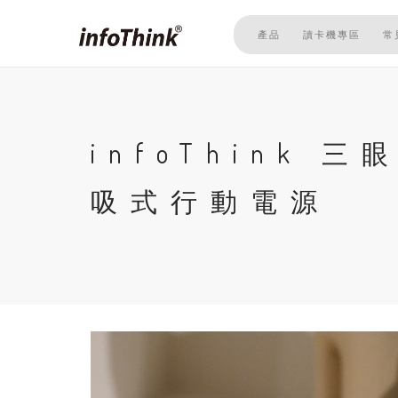
移
至
產品
讀卡機專區
常
主
內
容
infoThink 
吸式行動電源