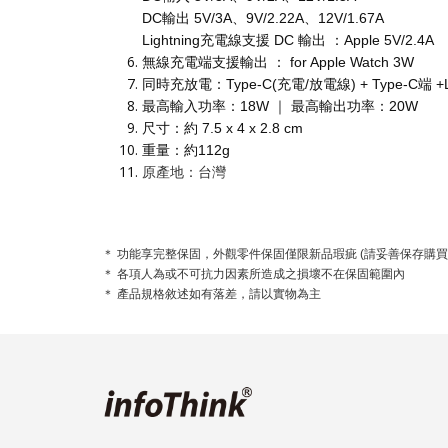
DC輸出 5V/3A、9V/2.22A、12V/1.67A
Lightning充電線支援 DC 輸出 ：Apple 5V/2.4A
無線充電端支援輸出 ： for Apple Watch 3W
同時充放電：Type-C(充電/放電線) + Type-C端 +Li
最高輸入功率：18W ｜ 最高輸出功率：20W
尺寸：約 7.5 x 4 x 2.8 cm
重量：約112g
原產地：台灣
＊ 功能享完整保固，外觀零件保固僅限新品瑕疵 (請妥善保存購買
＊ 各項人為或不可抗力因素所造成之損壞不在保固範圍內
＊ 產品規格敘述如有落差，請以實物為主