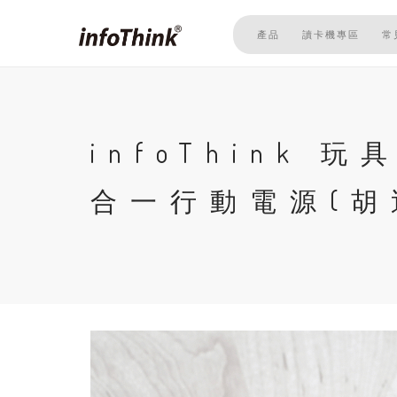
移
至
產品
讀卡機專區
常
主
內
容
infoThink
合一行動電源(胡