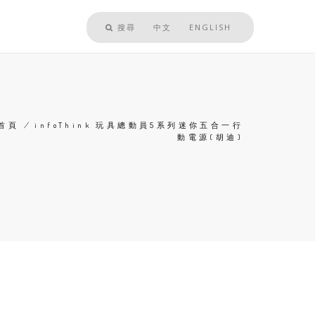
搜尋
中文
ENGLISH
首頁
/
infoThink 玩具總動員5系列迷你五合一行
動電源(胡迪)
導
航
連
結