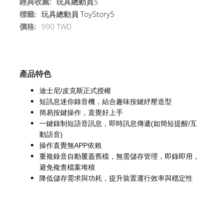
經典收藏:
玩具總動員5
標籤:
玩具總動員 ToyStory5
價格:
990 TWD
產品特色
迪士尼/皮克斯正式授權
短訊息迷你錄音機，結合趣味按鍵紓壓造型
簡易按鍵操作，直覺好上手
一鍵錄制短語音訊息，即時訊息傳遞(如簡短提醒/互
動語音)
操作直覺無APP依賴
重複錄音自動覆蓋舊檔，無需儲存管理，即錄即用，
避免複查檔案堆積
降低儲存需求與功耗，提升裝置運行效率與穩定性