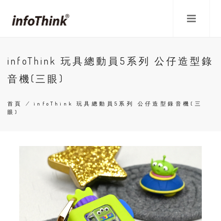
移
至
主
內
容
infoThink 玩具總動員5系列 公仔造型錄
音機(三眼)
首頁
/
infoThink 玩具總動員5系列 公仔造型錄音機(三
眼)
導
航
連
結