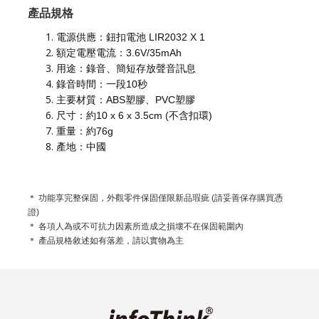
產品規格
電源供應：鈕扣電池 LIR2032 X 1
額定電壓電流：3.6V/35mAh
用途：錄音、簡短存放聲音訊息
錄音時間：一段10秒
主要材質：ABS塑膠、PVC塑膠
尺寸：約10 x 6 x 3.5cm (不含扣環)
重量：約76g
產地：中國
＊ 功能享完整保固，外觀零件保固僅限新品瑕疵 (請妥善保存購買憑
證)
＊ 各項人為或不可抗力因素所造成之損壞不在保固範圍內
＊ 產品規格敘述如有落差，請以實物為主