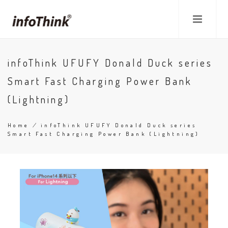
Skip
to
main
content
infoThink UFUFY Donald Duck series
Smart Fast Charging Power Bank
(Lightning)
Home
/
infoThink UFUFY Donald Duck series
Smart Fast Charging Power Bank (Lightning)
Breadcrumb