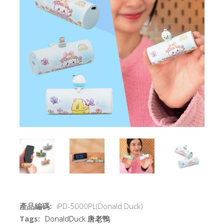
產品編碼:
iPD-5000PL(Donald Duck)
Tags:
DonaldDuck
唐老鴨