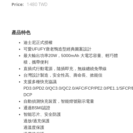
Price:
1480 TWD
產品特色
迪士尼正式授權
可愛UFUFY唐老鴨造型經典圖案設計
最大輸出功率20W，5000mAh 大電芯容量、輕巧體
積，攜帶便利
直插式行動電源，隨插即充，無線纏繞免帶線
台灣設計製造，安全性高、壽命長、效能佳
支援多種快充協議
PD3.0/PD2.0/QC3.0/QC2.0/AFC/FCP/PE2.0/PE1.1/SFCP/
DCP
自動偵測快充裝置，智能燈號顯示電量
通過BSMI認證
智能芯片、安全防護
過放/過充保護
過溫度保護