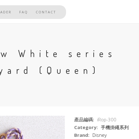
EADER
FAQ
CONTACT
ow White series
nyard (Queen)
產品編碼:
iRop-300
Category:
手機掛繩系列
Brand:
Disney