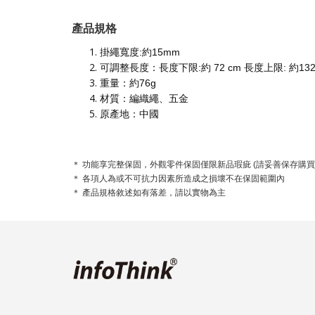
產品規格
掛繩寬度:約15mm
可調整長度：長度下限:約 72 cm 長度上限: 約132
重量：約76g
材質：編織繩、五金
原產地：中國
＊ 功能享完整保固，外觀零件保固僅限新品瑕疵 (請妥善保存購買
＊ 各項人為或不可抗力因素所造成之損壞不在保固範圍內
＊ 產品規格敘述如有落差，請以實物為主