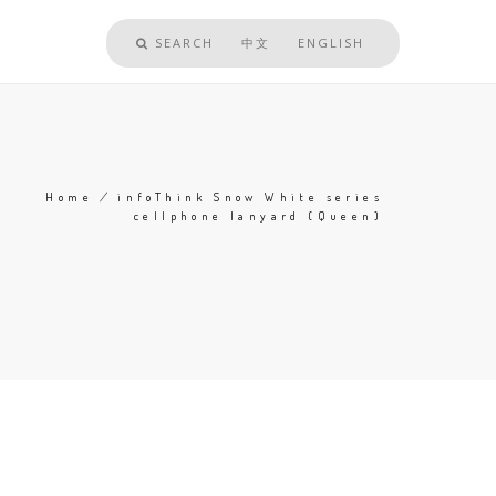
SEARCH
中文
ENGLISH
Home
/
infoThink Snow White series
cellphone lanyard (Queen)
Breadcrumb