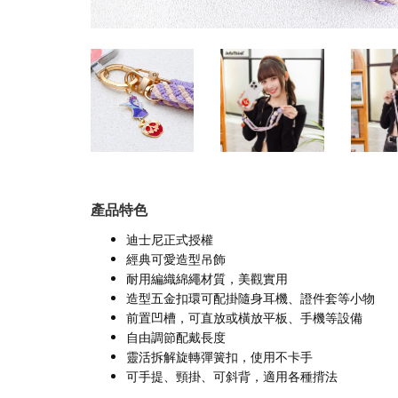
產品特色
迪士尼正式授權
經典可愛造型吊飾
耐用編織綿繩材質，美觀實用
造型五金扣環可配掛隨身耳機、證件套等小物
前置凹槽，可直放或橫放平板、手機等設備
自由調節配戴長度
靈活拆解旋轉彈簧扣，使用不卡手
可手提、頸掛、可斜背，適用各種揹法