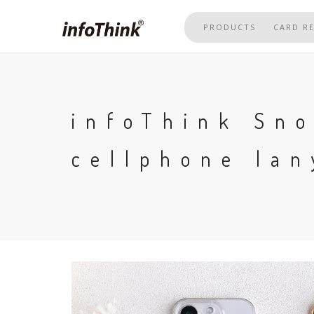
Skip
to
PRODUCTS
CARD R
main
content
infoThink Sn
cellphone la