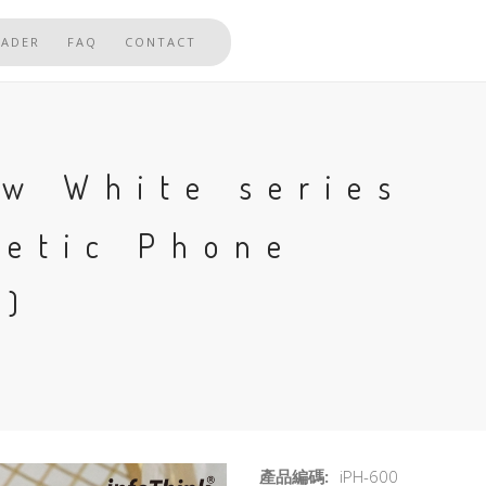
EADER
FAQ
CONTACT
ow White series
netic Phone
n)
產品編碼:
iPH-600