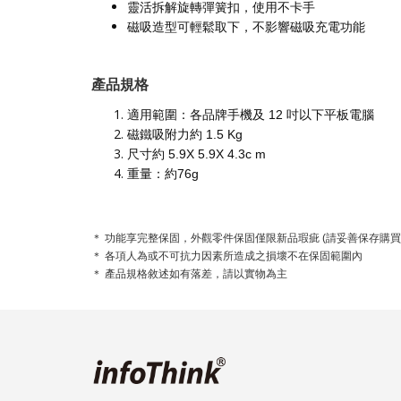
靈活拆解旋轉彈簧扣，使用不卡手
磁吸造型可輕鬆取下，不影響磁吸充電功能
產品規格
適用範圍：各品牌手機及 12 吋以下平板電腦
磁鐵吸附力約 1.5 Kg
尺寸約 5.9X 5.9X 4.3c m
重量：約76g
＊ 功能享完整保固，外觀零件保固僅限新品瑕疵 (請妥善保存購買
＊ 各項人為或不可抗力因素所造成之損壞不在保固範圍內
＊ 產品規格敘述如有落差，請以實物為主