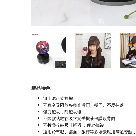
產品特色
迪士尼正式授權
可真空吸附於各種光滑面，穩固、不易掉落
強力磁吸，附磁吸環
不限款式輕鬆吸附於手機或保護殼背面
可折疊收納尺寸輕巧 ，便於攜帶
適用於車載、桌面、旅行等多場景應用滿足導航 