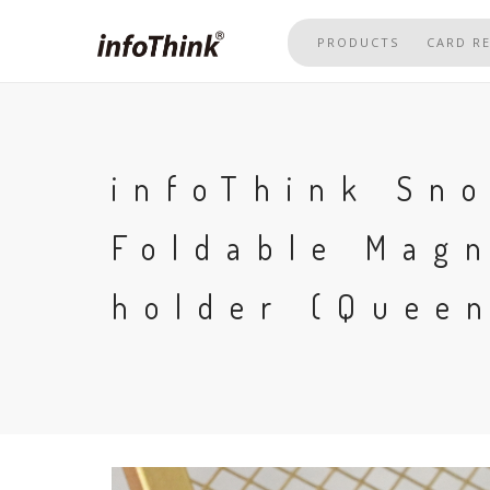
Skip
to
PRODUCTS
CARD R
main
content
infoThink Sn
Foldable Mag
holder (Quee