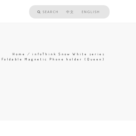
SEARCH
中文
ENGLISH
Home
/
infoThink Snow White series
Foldable Magnetic Phone holder (Queen)
Breadcrumb