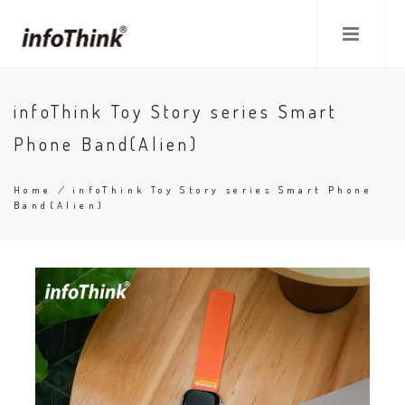
Skip
to
main
content
infoThink Toy Story series Smart
Phone Band(Alien)
Home
/
infoThink Toy Story series Smart Phone
Band(Alien)
Breadcrumb