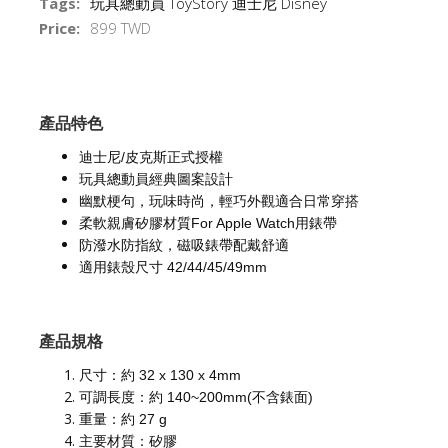
Tags:
玩具總動員 ToyStory 迪士尼 Disney
Price:
899 TWD
產品特色
迪士尼/皮克斯正式授權
玩具總動員經典圖案設計
幽默梗句，玩味時尚，輕巧外觀適合日常穿搭
柔軟親膚矽膠材質For Apple Watch用錶帶
防潑水防指紋，磁吸錶帶配戴舒適
適用錶殼尺寸 42/44/45/49mm
產品規格
尺寸：約 32 x 130 x 4mm
可調長度：約 140~200mm(不含錶面)
重量：約 27 g
主要材質：矽膠