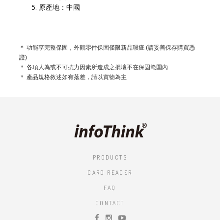
原產地：中國
＊ 功能享完整保固，外觀零件保固僅限新品瑕疵 (請妥善保存購買憑
證)
＊ 各項人為或不可抗力因素所造成之損壞不在保固範圍內
＊ 產品規格敘述如有落差，請以實物為主
PRODUCTS
CARD READER
FAQ
CONTACT