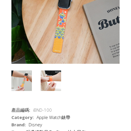
產品編碼:
iBND-100
Category:
Apple Watch錶帶
Brand:
Disney