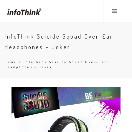
Skip
to
main
content
InfoThink Suicide Squad Over-Ear
Headphones - Joker
Home
/
InfoThink Suicide Squad Over-Ear
Headphones - Joker
Breadcrumb