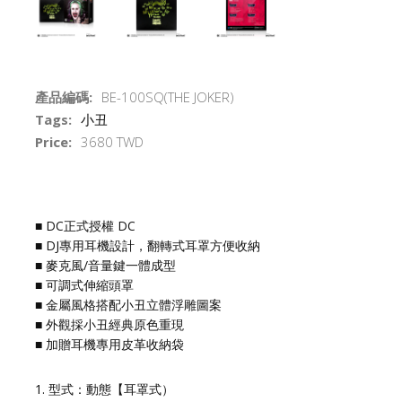
產品編碼:
BE-100SQ(THE JOKER)
Tags:
小丑
Price:
3680 TWD
■ DC正式授權 DC
■ DJ專用耳機設計，翻轉式耳罩方便收納
■ 麥克風/音量鍵一體成型
■ 可調式伸縮頭罩
■ 金屬風格搭配小丑立體浮雕圖案
■ 外觀採小丑經典原色重現
■ 加贈耳機專用皮革收納袋
1. 型式：動態【耳罩式）