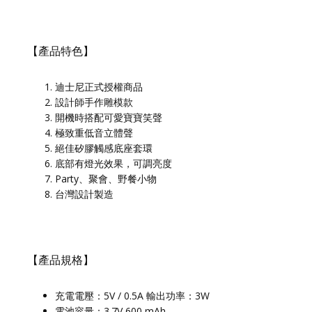
【產品特色】
迪士尼正式授權商品
設計師手作雕模款
開機時搭配可愛寶寶笑聲
極致重低音立體聲
絕佳矽膠觸感底座套環
底部有燈光效果，可調亮度
Party、聚會、野餐小物
台灣設計製造
【產品規格】
充電電壓：5V / 0.5A 輸出功率：3W
電池容量：3.7V 600 mAh