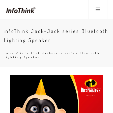
Skip
to
main
content
infoThink Jack-Jack series Bluetooth
Lighting Speaker
Home
/
infoThink Jack-Jack series Bluetooth
Lighting Speaker
Breadcrumb