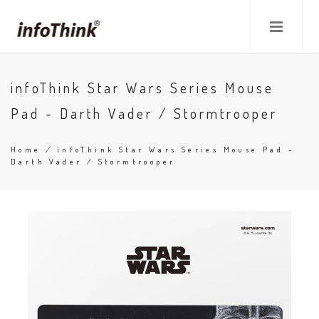
Skip
to
main
content
infoThink Star Wars Series Mouse
Pad - Darth Vader / Stormtrooper
Home
/
infoThink Star Wars Series Mouse Pad -
Darth Vader / Stormtrooper
Breadcrumb