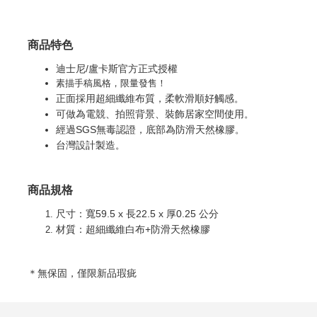
商品特色
迪士尼/盧卡斯官方正式授權
素描手稿風格，限量發售！
正面採用超細纖維布質，柔軟滑順好觸感
。
可做為電競、拍照背景、裝飾居家空間使用
。
經過SGS無毒認證，底部為防滑天然橡膠
。
台灣設計製造
。
商品規格
尺寸：寬59.5 x 長22.5 x 厚0.25 公分
材質：超細纖維白布+防滑天然橡膠
＊無保固，僅限新品瑕疵