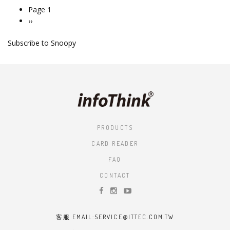
Page 1
Pagination
Next
››
page
Subscribe to Snoopy
PRODUCTS
CARD READER
FAQ
CONTACT
客服 EMAIL:SERVICE@ITTEC.COM.TW