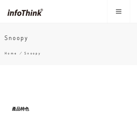
Skip
to
main
content
Snoopy
Home
/
Snoopy
Breadcrumb
產品特色