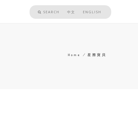
SEARCH
中文
ENGLISH
Home
/
星際寶貝
Breadcrumb