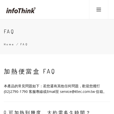
Skip
to
main
content
FAQ
Home
/
FAQ
Breadcrumb
加熱便當盒 FAQ
本產品的常見問題如下：若您還有其他任何問題，歡迎您撥打
(02)2790-1790 客服專線或Email至 service@ittec.com.tw 信箱。
Q.可加熱到幾度、大約需多久時間？