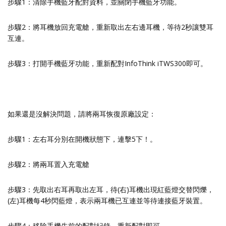
步驟1：清除手機藍牙配對資料，並關閉手機藍牙功能。
步驟2：將耳機放回充電艙，重新取出左右邊耳機，等待2秒讓雙耳
互連。
步驟3：打開手機藍牙功能，重新配對InfoThink iTWS300即可。
如果還是沒解決問題，請將兩耳恢復原廠設定：
步驟1：左右耳分別在開機狀態下，連擊5下！。
步驟2：將兩耳置入充電艙
步驟3：先取出右耳再取出左耳，待(右)耳機出現紅藍燈交替閃爍，
(左)耳機每4秒閃藍燈，表示兩耳機已互連並等待連接藍牙裝置。
步驟4：移除手機先前的配對紀錄，重新配對即可