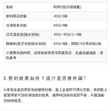
食材
時間/(指示燈格數)
便利商店炒飯
45分/3格
冷凍熟食水餃
60分/4格
日式溫泉蛋(隔水加熱)
30分~45分/2~3格
雞胸肉(真空包裝隔水加熱)
60分/4格，間隔15分再加熱2格
※實際加熱時間，須視食材厚度等因素而定，此處為建議值，僅
供參考
Q.密封效果如何？湯汁是否會外漏?
A.便當盒蓋四周皆有矽膠密封條，蓋上盒蓋即可擠出空氣，再搭配上
鬆緊帶更可加倍增強密封效果。攜帶時請維持底部平衡，不建議劇
烈傾倒搖晃。