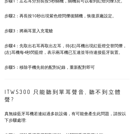
步驟1：左右耳分別長按5秒關機，關機前可以看到紅燈閃爍3次。
步驟2：再長按10秒出現紫色燈閃爍後關機，恢復原廠設定。
步驟3：將兩耳置入充電艙
步驟4：先取出右耳再取出左耳，待(右)耳機出現紅藍燈交替閃爍，
(左)耳機每4秒閃藍燈，表示兩耳機已互連並等待連接藍牙裝置。
步驟5：移除手機先前的配對紀錄，重新配對即可
ITWS300 只能聽到單耳聲音, 聽不到立體
聲?
真無線藍牙耳機若連結過多款設備，有可能會產生此問題，請按以
下步驟處理: