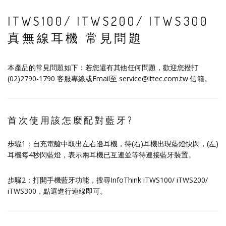
ITWS100/ ITWS200/ ITWS300
真無線耳機 常見問題
本產品的常見問題如下：若您還有其他任何問題，歡迎您撥打
(02)2790-1790 客服專線或Email至 service@ittec.com.tw 信箱。
首次使用該怎麼配對藍牙?
步驟1：自充電艙中取出左右邊耳機，待(右)耳機出現藍燈快閃，(左)
耳機每4秒閃藍燈，表示兩耳機已互連並等待連接藍牙裝置。
步驟2：打開手機藍牙功能，搜尋InfoThink iTWS100/ iTWS200/
iTWS300，點選進行連線即可。