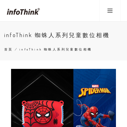
移
至
主
內
容
infoThink 蜘蛛人系列兒童數位相機
首頁
/
infoThink 蜘蛛人系列兒童數位相機
導
航
連
結