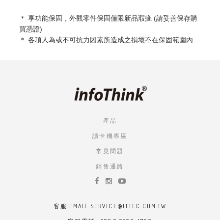
＊ 享功能
保固，外觀零件保固僅限新品瑕疵 (請妥善保存購
買憑證)
＊ 各項人為或不可抗力因素所造成之損壞不在保固範圍內
產品
讀卡機專區
常見問題
銷售通路
客服 EMAIL:SERVICE@ITTEC.COM.TW