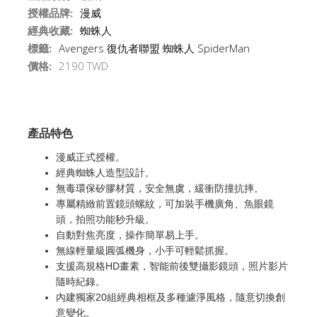
授權品牌:
漫威
經典收藏:
蜘蛛人
標籤:
Avengers
復仇者聯盟
蜘蛛人
SpiderMan
價格:
2190 TWD
產品特色
漫威正式授權。
經典蜘蛛人造型設計
。
無毒環保矽膠材質，安全無虞，緩衝防撞抗摔
。
專屬精緻前置鏡頭螺紋，可加裝手機廣角、魚眼鏡
頭，拍照功能秒升級
。
自動對焦亮度，操作簡單易上手
。
無線輕量級圓弧機身，小手可輕鬆抓握
。
支援高規格HD畫素，智能前後雙攝影鏡頭，照片影片
隨時紀錄
。
內建獨家20組經典相框及多種濾淨風格，隨意切換創
意變化
。