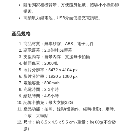
隨附獨家相機背帶，方便隨身配戴，體驗小小攝影師
樂趣
。
高續航力鋰電池，USB介面便捷充電讀取
。
產品規格
商品材質：無毒矽膠、ABS、電子元件
顯示屏幕：2.0英吋ips螢幕
支援內存：自帶內存，支援無卡拍攝
拍照像素：2000萬
照片分辨率：5472 x 4104 px
影片分辨率：1920 x 1080 px
電池容量：800mah
充電時間：2-3小時
續航時間：4-5小時
記憶卡擴充：最大支援32G
產品功能：拍照、錄影(慢動作、縮時攝影)、定時、
回放、大頭貼
尺寸：約 8.5 x 4.5 x 5.5 cm ‧重量：約 60g(不含矽
膠)