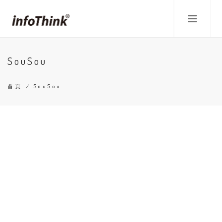
移
至
主
內
容
SouSou
首頁
/
SouSou
導
航
連
結