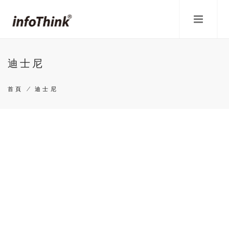
移
至
主
內
容
迪士尼
首頁
/
迪士尼
導
航
連
結