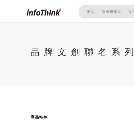
移
至
產品
讀卡機專區
常
主
內
容
品牌文創聯名系
產品特色