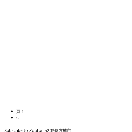
頁 1
Pagination
下
››
一
Subscribe to Zootopia2 動物方城市
頁