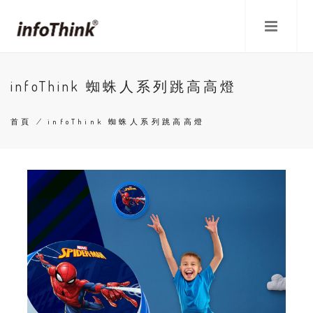
移
至
主
內
容
infoThink 蜘蛛人系列跳高高燈
首頁
/
infoThink 蜘蛛人系列跳高高燈
導
航
連
結