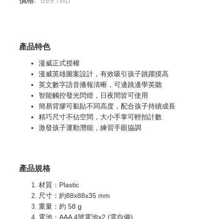
價格:
699 TWD
產品特色
漫威正式授權
漫威英雄圖案設計，有效吸引孩子跳躍摸高
英文數字語音播報清晰，可邊跳邊學英聽
智能觸控發光閃燈，日夜間皆可使用
簡易背膠可黏貼不同高度，配合孩子持續成長
精巧尺寸不佔空間，大小手掌可輕拍計數
激發孩子運動潛能，練習手眼協調
產品規格
材質：Plastic
尺寸：約88x88x35 mm
重量：約 58 g
電池：AAA 4號電池x2 (需自備)