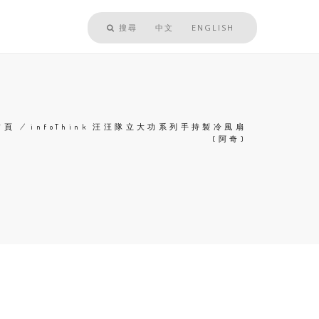
搜尋
中文
ENGLISH
首頁
/
infoThink 汪汪隊立大功系列手持製冷風扇
(阿奇)
導
航
連
結