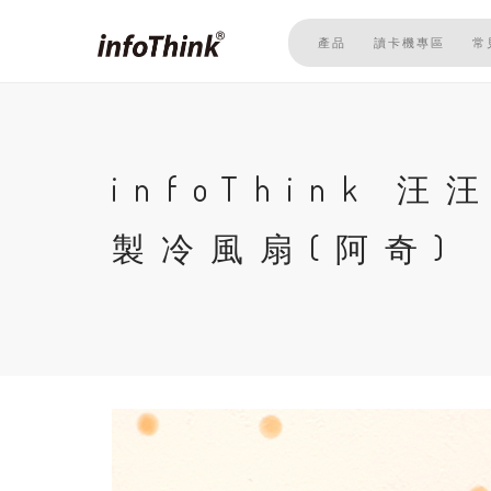
移
至
產品
讀卡機專區
常
主
內
容
infoThink
製冷風扇(阿奇)