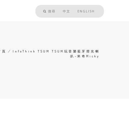
搜尋
中文
ENGLISH
首頁
/
InfoThink TSUM TSUM玩音樂藍牙燈光喇
叭-米奇Micky
導
航
連
結