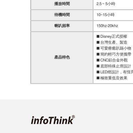
播放時間
2.5 ~ 5小時
待機時間
10~15小時
喇叭頻率
150hz-20khz
■ Disney正式授權
■ 台灣生產、製造
■ 可愛療癒趴踢小物
■ 簡約輕巧方便攜帶
產品特色
■ CNC鋁合金外觀
■ 底部特殊止滑設計
■ LED燈設計，有
■ 極致重低音效果