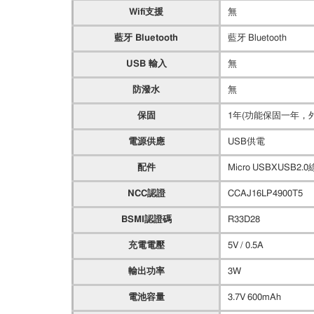
Wifi支援
無
藍牙 Bluetooth
藍牙 Bluetooth
USB 輸入
無
防潑水
無
保固
1年(功能保固一年，
電源供應
USB供電
配件
Micro USBXUSB2.0
NCC認證
CCAJ16LP4900T5
BSMI認證碼
R33D28
充電電壓
5V / 0.5A
輸出功率
3W
電池容量
3.7V 600mAh