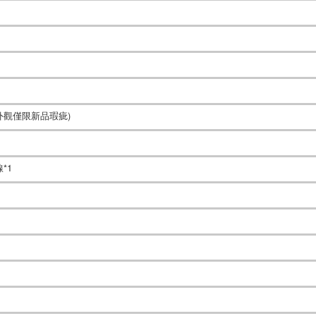
外觀僅限新品瑕疵)
線*1