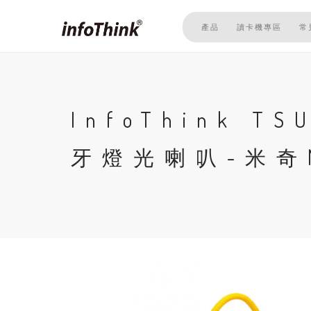
移
至
產品
讀卡機專區
常
主
內
容
InfoThink T
牙燈光喇叭-米奇M