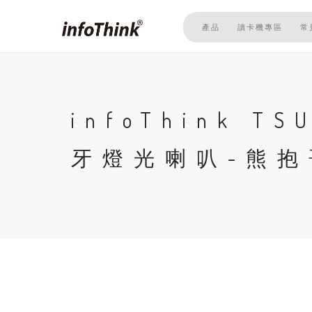
移
至
產品
讀卡機專區
常
主
內
容
infoThink T
牙燈光喇叭-熊抱哥