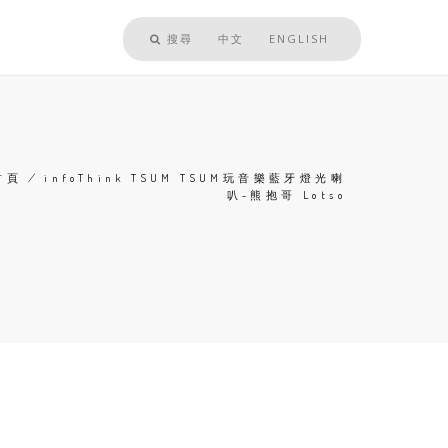
搜尋
中文
ENGLISH
首頁
/
infoThink TSUM TSUM玩音樂藍牙燈光喇
叭-熊抱哥 Lotso
導
航
連
結