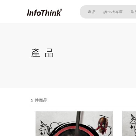
移
至
產品
讀卡機專區
常
主
內
容
產品
9 件商品