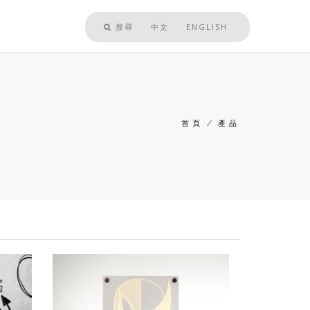
搜尋
中文
ENGLISH
首頁
/
產品
導
航
連
結