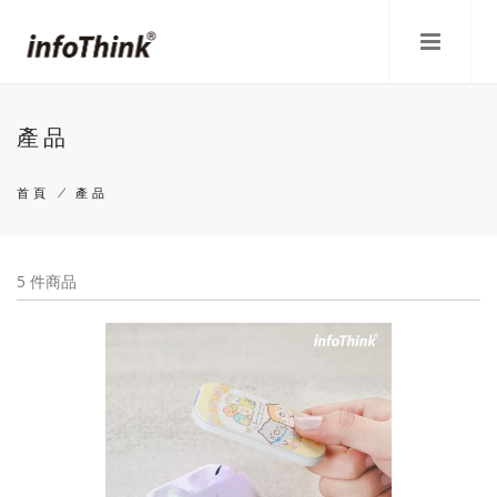
移
至
主
內
容
產品
首頁
/
產品
導
航
5 件商品
連
結