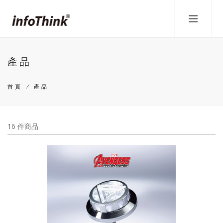
移
至
主
內
容
產品
首頁
/
產品
導
航
16 件商品
連
結