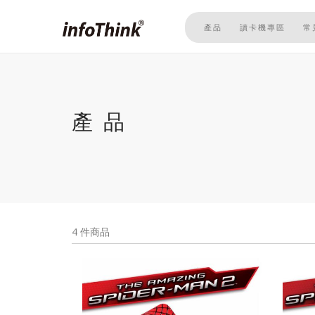
移
至
產品
讀卡機專區
常
主
內
容
產品
4 件商品