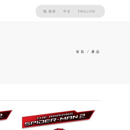
搜尋
中文
ENGLISH
首頁
/
產品
導
航
連
結