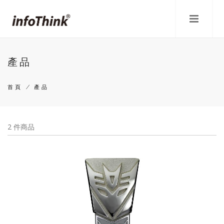
移
至
主
內
容
產品
首頁
/
產品
導
航
2 件商品
連
結