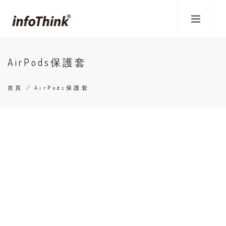
移
至
主
內
容
AirPods保護套
首頁
/
AirPods保護套
導
航
連
結