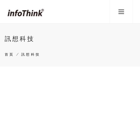
移
至
主
內
容
訊想科技
首頁
/
訊想科技
導
航
連
結