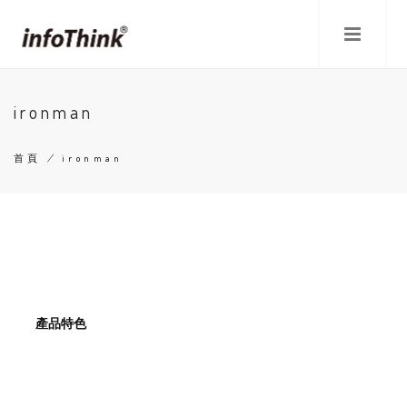
移
至
主
內
容
ironman
首頁
/
ironman
導
航
連
結
產品特色