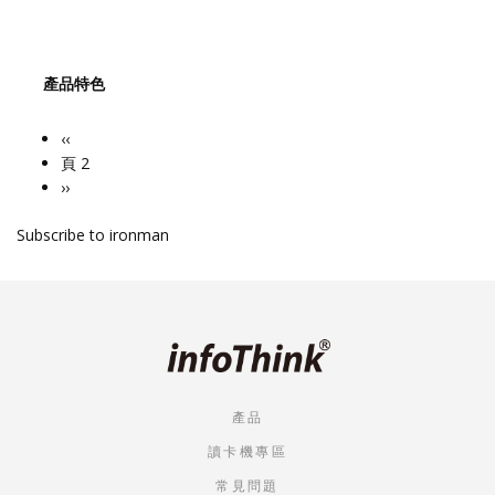
產品特色
Previous
‹‹
Pagination
page
頁 2
下
››
一
Subscribe to ironman
頁
產品
讀卡機專區
常見問題