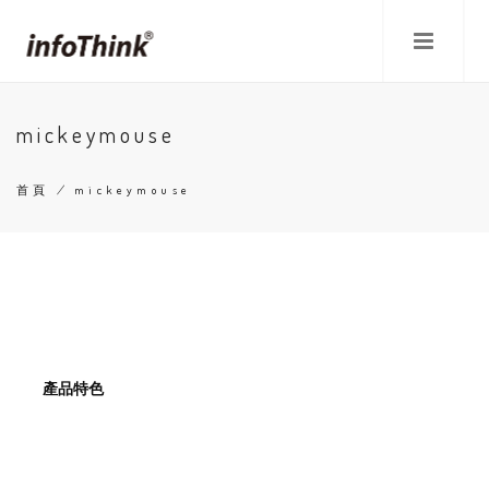
移
至
主
內
容
mickeymouse
首頁
/
mickeymouse
導
航
連
結
產品特色