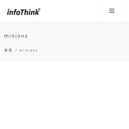
移
至
主
內
容
minions
首頁
/
minions
導
航
連
結