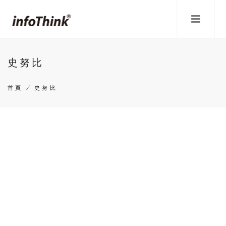
移
至
主
內
容
史努比
首頁
/
史努比
導
航
連
結