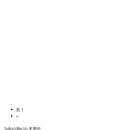
頁 1
Pagination
下
››
一
Subscribe to 史努比
頁