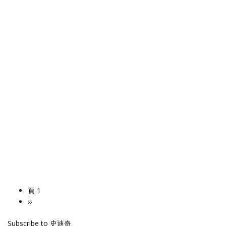
頁 1
Pagination
下
››
一
Subscribe to 史迪奇
頁