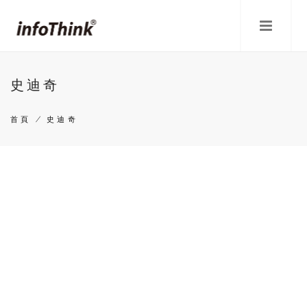
移
至
主
內
容
史迪奇
首頁
/
史迪奇
導
航
連
結