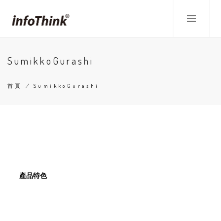
移
至
主
內
容
SumikkoGurashi
首頁
/
SumikkoGurashi
導
航
連
結
產品特色