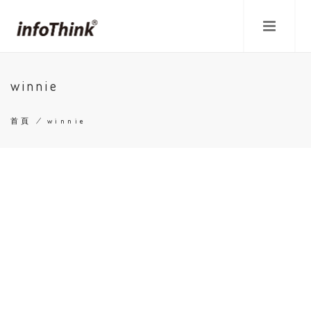
移
至
主
內
容
winnie
首頁
/
winnie
導
航
連
結