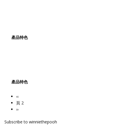
產品特色
產品特色
Previous
‹‹
Pagination
page
頁 2
下
››
一
Subscribe to winniethepooh
頁