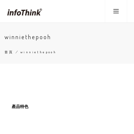
移
至
主
內
容
winniethepooh
首頁
/
winniethepooh
導
航
連
結
產品特色