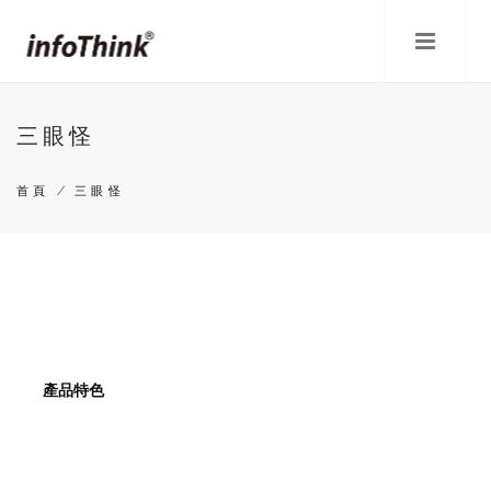
移
至
主
內
容
三眼怪
首頁
/
三眼怪
導
航
連
結
產品特色