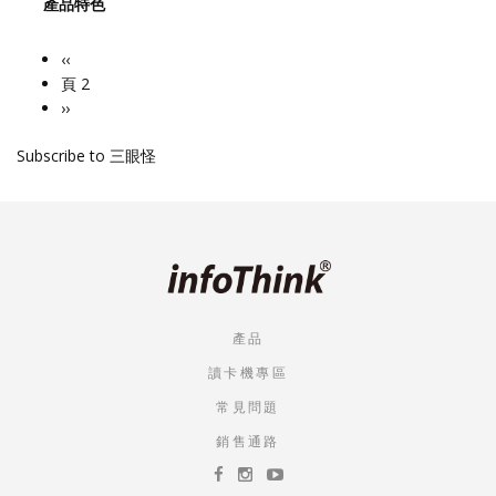
產品特色
Previous
‹‹
Pagination
page
頁 2
下
››
一
Subscribe to 三眼怪
頁
產品
讀卡機專區
常見問題
銷售通路