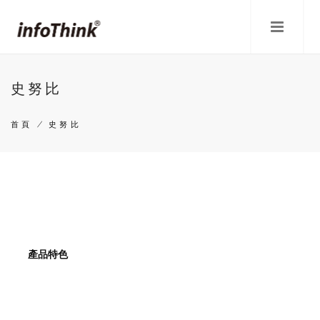
移
至
主
內
容
史努比
首頁
/
史努比
導
航
連
結
產品特色