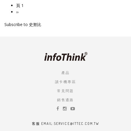
頁 1
Pagination
下
››
一
Subscribe to 史努比
頁
產品
讀卡機專區
常見問題
銷售通路
客服 EMAIL:SERVICE@ITTEC.COM.TW