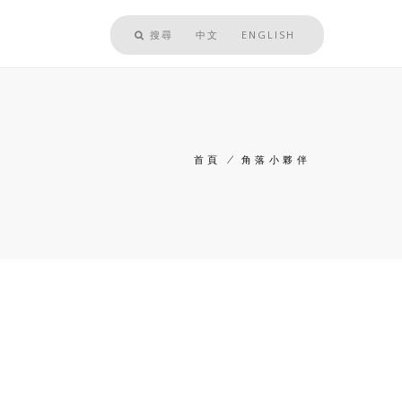
搜尋
中文
ENGLISH
首頁
/
角落小夥伴
導
航
連
結