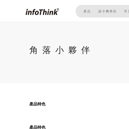
移
至
產品
讀卡機專區
常
主
內
容
角落小夥伴
產品特色
產品特色