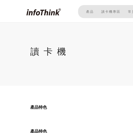
移
至
產品
讀卡機專區
常
主
內
容
讀卡機
產品特色
產品特色