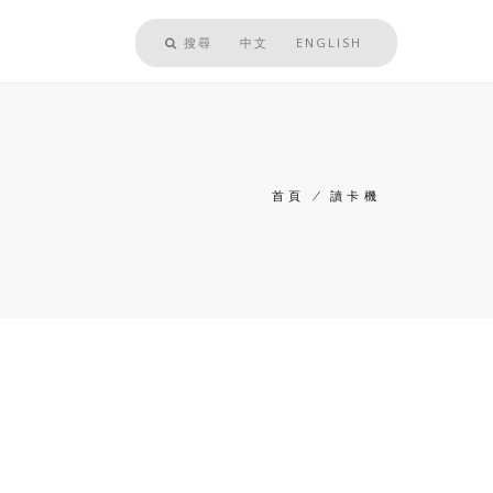
搜尋
中文
ENGLISH
首頁
/
讀卡機
導
航
連
結