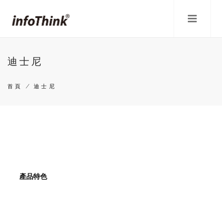
移
至
主
內
容
迪士尼
首頁
/
迪士尼
導
航
連
結
產品特色