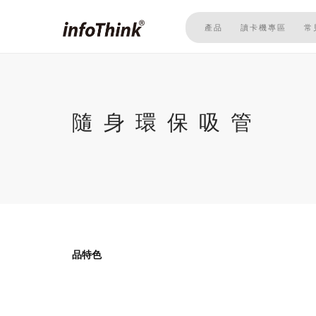
移
至
產品
讀卡機專區
常
主
內
容
隨身環保吸管
品特色