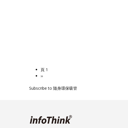
頁 1
Pagination
下
››
一
Subscribe to 隨身環保吸管
頁