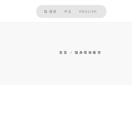
搜尋
中文
ENGLISH
首頁
/
隨身環保吸管
導
航
連
結