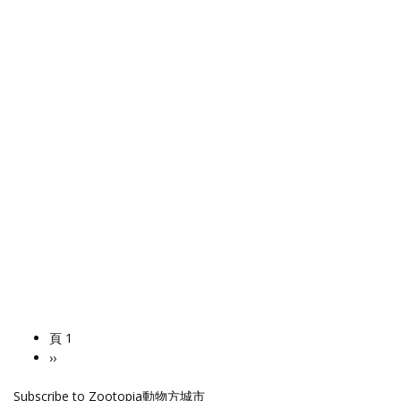
頁 1
Pagination
下
››
一
Subscribe to Zootopia動物方城市
頁