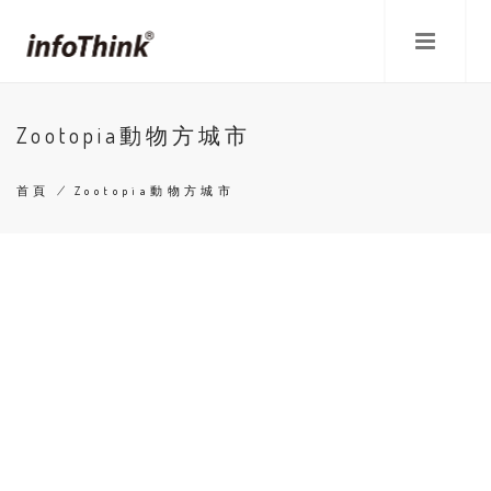
移
至
主
內
容
Zootopia動物方城市
首頁
/
Zootopia動物方城市
導
航
連
結