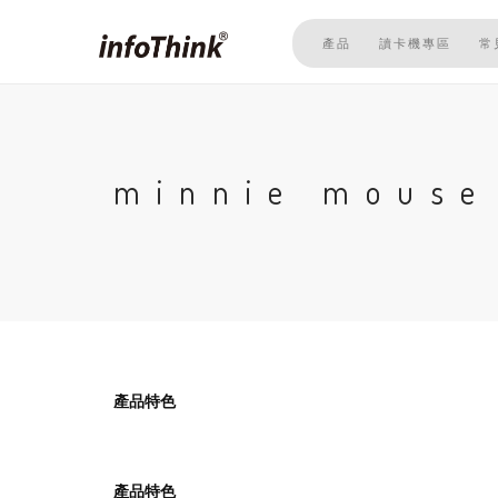
移
至
產品
讀卡機專區
常
主
內
容
minnie mouse
產品特色
產品特色