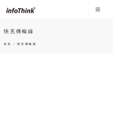
移
至
主
內
容
快充傳輸線
首頁
/
快充傳輸線
導
航
連
結