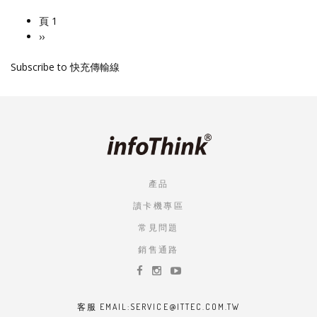
頁 1
Pagination
下
››
一
Subscribe to 快充傳輸線
頁
產品
讀卡機專區
常見問題
銷售通路
客服 EMAIL:SERVICE@ITTEC.COM.TW