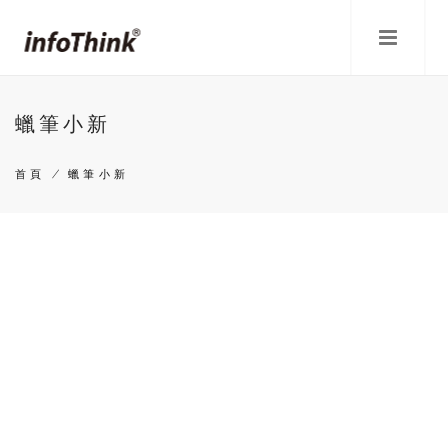
移
至
主
內
容
蠟筆小新
首頁
/
蠟筆小新
導
航
連
結